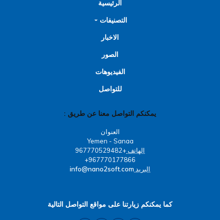
الرئيسية
التصنيفات
الاخبار
الصور
الفيديوهات
للتواصل
يمكنكم التواصل معنا عن طريق :
العنوان
Yemen - Sanaa
الهاتف
+967770529482
967770177866+
البريد
info@nano2soft.com
كما يمكنكم زيارتنا على مواقع التواصل التالية