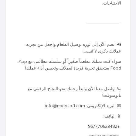
الاحتياجات.
————————
📲 انضم الآن إلى ثورة توصيل الطعام واجعل من تجربة
عملائك ذكرى لا تُنسى!
سواء كنت تمتلك مطعماً صغيراً أو سلسلة مطاعم، مع App
Food ستحقق تجربة فريدة لعملائك وتحسن أداء عملك!
📞 تواصل معنا الآن وابدأ رحلتك نحو النجاح الرقمي مع
نانوسوفت!
📧 البريد الإلكتروني: info@nanosoft.com
📱 الهاتف:
+967770529482