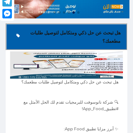
legram
senger
هل تبحث عن حل ذكي ومتكامل لتوصيل طلبات
مطعمك؟
هل تبحث عن حل ذكي ومتكامل لتوصيل طلبات مطعمك؟
🔍 شركة نانوسوفت للبرمجيات تقدم لك الحل الأمثل مع
#تطبيق_App_Food!
✨ أبرز مزايا تطبيق App Food: