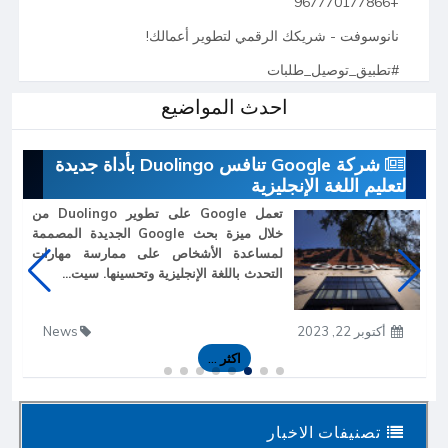
+967770177866
نانوسوفت - شريكك الرقمي لتطوير أعمالك!
#تطبيق_توصيل_طلبات
احدث المواضيع
شركة Google تنافس Duolingo بأداة جديدة
لتعليم اللغة الإنجليزية
تعمل Google على تطوير Duolingo من
خلال ميزة بحث Google الجديدة المصممة
لمساعدة الأشخاص على ممارسة مهارات
التحدث باللغة الإنجليزية وتحسينها. سيت...
أكتوبر 22, 2023
News
اكثر ...
تصنيفات الاخبار