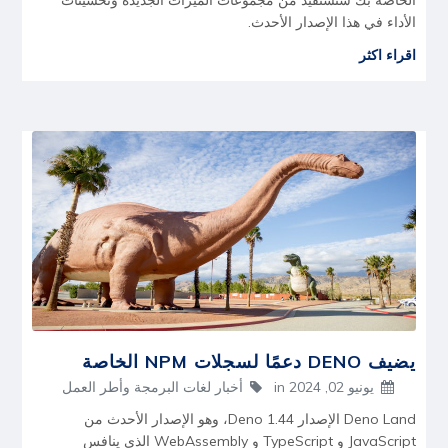
الخاصة بك ستستفيد من مجموعات الميزات الجديدة وتحسينات
الأداء في هذا الإصدار الأحدث.
اقراء اكثر
يضيف DENO دعمًا لسجلات NPM الخاصة
يونيو 02, 2024
in
أخبار لغات البرمجة وأطر العمل
Deno Land الإصدار Deno 1.44، وهو الإصدار الأحدث من
JavaScript و TypeScript و WebAssembly الذي ينافس