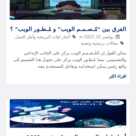
الفرق بين "مُـصـمـم الويب" و مُـطـور الويب" ؟
نوفمبر 20, 2023
in
أخبار لغات البرمجة وأطر العمل
,
مقالات برمجية وتقنية
يمكن القول إن المُـصـمـم الويب يركز على الجانب الإبداعي
والتصميمي، بينما مُـطـور الويب يركز على تحويل هذا التصميم إلى
واقع رقمي يمكن استخدامه وتفاعل المستخدم معه.
اقراء اكثر
أخبار لغات البرمجة اليوم 2 نوفمبر 2023