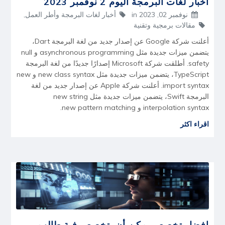
نوفمبر 02, 2023
in
أخبار لغات البرمجة وأطر العمل
,
مقالات برمجية وتقنية
أعلنت شركة Google عن إصدار جديد من لغة البرمجة Dart،
يتضمن ميزات جديدة مثل asynchronous programming و null
safety. أطلقت شركة Microsoft إصدارًا جديدًا من لغة البرمجة
TypeScript، يتضمن ميزات جديدة مثل new class syntax و new
import syntax. أعلنت شركة Apple عن إصدار جديد من لغة
البرمجة Swift، يتضمن ميزات جديدة مثل new string
interpolation syntax و new pattern matching.
اقراء اكثر
افضل تخصص يمكن أن يتخصص فية طالب