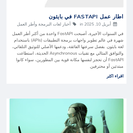
اطار عمل FASTAPI في بايثون
أبريل 10, 2025
in
أخبار لغات البرمجة وأطر العمل
في السنوات الأخيرة، أصبحت FastAPI واحدة من أكثر أطر العمل
شهرة في عالم تطوير واجهات برمجة التطبيقات (APIs) باستخدام
لغة بايثون. بفضل سرعتها الفائقة، ودعمها الأصلي للتوثيق التلقائي،
والتوافق المثالي مع تقنيات Asynchronous الحديثة، استطاعت
FastAPI أن تحجز لنفسها مكانة قوية بين المطورين، سواء كانوا
مبتدئين أو محترفين.
اقراء اكثر