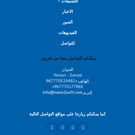
التصنيفات
الاخبار
الصور
الفيديوهات
للتواصل
يمكنكم التواصل معنا عن طريق :
العنوان
Yemen - Sanaa
الهاتف
+967770529482
967770177866+
البريد
info@nano2soft.com
كما يمكنكم زيارتنا على مواقع التواصل التالية